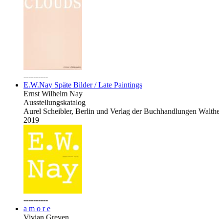
----------
E.W.Nay Späte Bilder / Late Paintings
Ernst Wilhelm Nay
Ausstellungskatalog
Aurel Scheibler, Berlin und Verlag der Buchhandlungen Walth
2019
----------
a m o r e
Vivian Greven