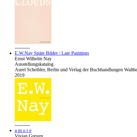
----------
E.W.Nay Späte Bilder / Late Paintings
Ernst Wilhelm Nay
Ausstellungskatalog
Aurel Scheibler, Berlin und Verlag der Buchhandlungen Walth
2019
----------
a m o r e
Vivian Greven