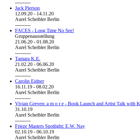
----------
Jack Pierson
12.09.20
-
14.11.20
Aurel Scheibler Berlin
----------
FACES - Long Time No See!
Gruppenausstellung
21.06.20
-
01.08.20
Aurel Scheibler Berlin
----------
Tamara K.E.
21.02.20
-
06.06.20
Aurel Scheibler Berlin
----------
Carolin Eidner
16.11.19
-
08.02.20
Aurel Scheibler Berlin
----------
Vivian Greven: a m o r e - Book Launch and Artist Talk with K
31.10.19
Aurel Scheibler Berlin
----------
Frieze Masters Spotlight: E.W. Nay
02.10.19
-
06.10.19
Aurel Scheibler Berlin