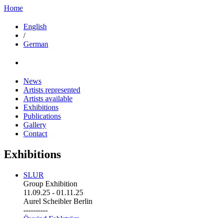
Home
English
/
German
News
Artists represented
Artists available
Exhibitions
Publications
Gallery
Contact
Exhibitions
SLUR
Group Exhibition
11.09.25
-
01.11.25
Aurel Scheibler Berlin
----------