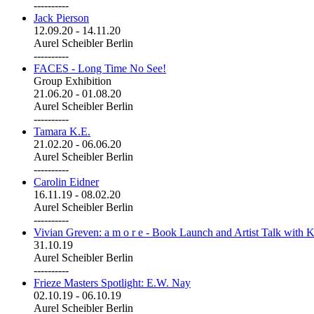
----------
Jack Pierson
12.09.20
-
14.11.20
Aurel Scheibler Berlin
----------
FACES - Long Time No See!
Group Exhibition
21.06.20
-
01.08.20
Aurel Scheibler Berlin
----------
Tamara K.E.
21.02.20
-
06.06.20
Aurel Scheibler Berlin
----------
Carolin Eidner
16.11.19
-
08.02.20
Aurel Scheibler Berlin
----------
Vivian Greven: a m o r e - Book Launch and Artist Talk with K
31.10.19
Aurel Scheibler Berlin
----------
Frieze Masters Spotlight: E.W. Nay
02.10.19
-
06.10.19
Aurel Scheibler Berlin