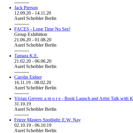
----------
Jack Pierson
12.09.20
-
14.11.20
Aurel Scheibler Berlin
----------
FACES - Long Time No See!
Group Exhibition
21.06.20
-
01.08.20
Aurel Scheibler Berlin
----------
Tamara K.E.
21.02.20
-
06.06.20
Aurel Scheibler Berlin
----------
Carolin Eidner
16.11.19
-
08.02.20
Aurel Scheibler Berlin
----------
Vivian Greven: a m o r e - Book Launch and Artist Talk with K
31.10.19
Aurel Scheibler Berlin
----------
Frieze Masters Spotlight: E.W. Nay
02.10.19
-
06.10.19
Aurel Scheibler Berlin