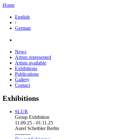
Home
English
/
German
News
Artists represented
Artists available
Exhibitions
Publications
Gallery
Contact
Exhibitions
SLUR
Group Exhibition
11.09.25
-
01.11.25
Aurel Scheibler Berlin
----------