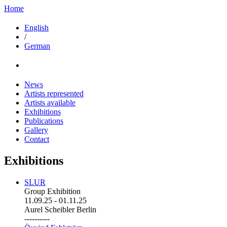
Home
English
/
German
News
Artists represented
Artists available
Exhibitions
Publications
Gallery
Contact
Exhibitions
SLUR
Group Exhibition
11.09.25
-
01.11.25
Aurel Scheibler Berlin
----------