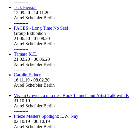
----------
Jack Pierson
12.09.20
-
14.11.20
Aurel Scheibler Berlin
----------
FACES - Long Time No See!
Group Exhibition
21.06.20
-
01.08.20
Aurel Scheibler Berlin
----------
Tamara K.E.
21.02.20
-
06.06.20
Aurel Scheibler Berlin
----------
Carolin Eidner
16.11.19
-
08.02.20
Aurel Scheibler Berlin
----------
Vivian Greven: a m o r e - Book Launch and Artist Talk with K
31.10.19
Aurel Scheibler Berlin
----------
Frieze Masters Spotlight: E.W. Nay
02.10.19
-
06.10.19
Aurel Scheibler Berlin