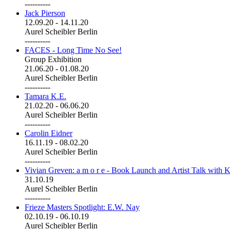
----------
Jack Pierson
12.09.20
-
14.11.20
Aurel Scheibler Berlin
----------
FACES - Long Time No See!
Group Exhibition
21.06.20
-
01.08.20
Aurel Scheibler Berlin
----------
Tamara K.E.
21.02.20
-
06.06.20
Aurel Scheibler Berlin
----------
Carolin Eidner
16.11.19
-
08.02.20
Aurel Scheibler Berlin
----------
Vivian Greven: a m o r e - Book Launch and Artist Talk with K
31.10.19
Aurel Scheibler Berlin
----------
Frieze Masters Spotlight: E.W. Nay
02.10.19
-
06.10.19
Aurel Scheibler Berlin