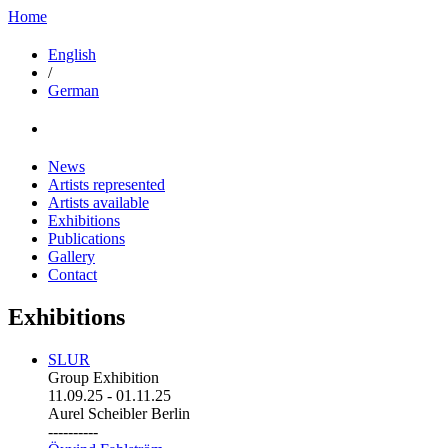
Home
English
/
German
News
Artists represented
Artists available
Exhibitions
Publications
Gallery
Contact
Exhibitions
SLUR
Group Exhibition
11.09.25
-
01.11.25
Aurel Scheibler Berlin
----------