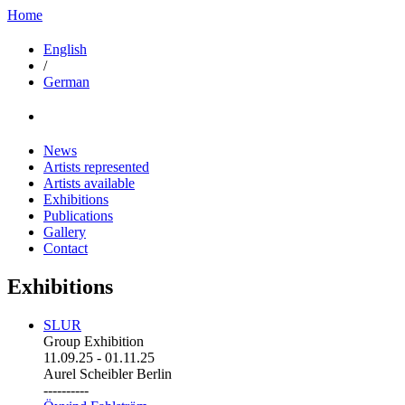
Home
English
/
German
News
Artists represented
Artists available
Exhibitions
Publications
Gallery
Contact
Exhibitions
SLUR
Group Exhibition
11.09.25
-
01.11.25
Aurel Scheibler Berlin
----------