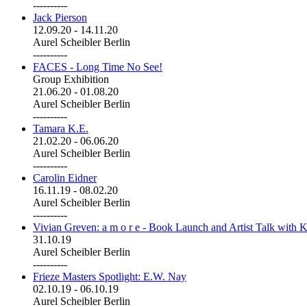
----------
Jack Pierson
12.09.20
-
14.11.20
Aurel Scheibler Berlin
----------
FACES - Long Time No See!
Group Exhibition
21.06.20
-
01.08.20
Aurel Scheibler Berlin
----------
Tamara K.E.
21.02.20
-
06.06.20
Aurel Scheibler Berlin
----------
Carolin Eidner
16.11.19
-
08.02.20
Aurel Scheibler Berlin
----------
Vivian Greven: a m o r e - Book Launch and Artist Talk with K
31.10.19
Aurel Scheibler Berlin
----------
Frieze Masters Spotlight: E.W. Nay
02.10.19
-
06.10.19
Aurel Scheibler Berlin