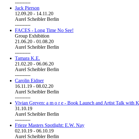
----------
Jack Pierson
12.09.20
-
14.11.20
Aurel Scheibler Berlin
----------
FACES - Long Time No See!
Group Exhibition
21.06.20
-
01.08.20
Aurel Scheibler Berlin
----------
Tamara K.E.
21.02.20
-
06.06.20
Aurel Scheibler Berlin
----------
Carolin Eidner
16.11.19
-
08.02.20
Aurel Scheibler Berlin
----------
Vivian Greven: a m o r e - Book Launch and Artist Talk with K
31.10.19
Aurel Scheibler Berlin
----------
Frieze Masters Spotlight: E.W. Nay
02.10.19
-
06.10.19
Aurel Scheibler Berlin