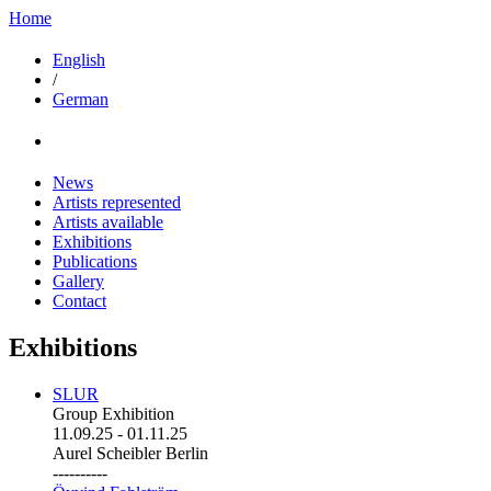
Home
English
/
German
News
Artists represented
Artists available
Exhibitions
Publications
Gallery
Contact
Exhibitions
SLUR
Group Exhibition
11.09.25
-
01.11.25
Aurel Scheibler Berlin
----------