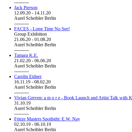
----------
Jack Pierson
12.09.20
-
14.11.20
Aurel Scheibler Berlin
----------
FACES - Long Time No See!
Group Exhibition
21.06.20
-
01.08.20
Aurel Scheibler Berlin
----------
Tamara K.E.
21.02.20
-
06.06.20
Aurel Scheibler Berlin
----------
Carolin Eidner
16.11.19
-
08.02.20
Aurel Scheibler Berlin
----------
Vivian Greven: a m o r e - Book Launch and Artist Talk with K
31.10.19
Aurel Scheibler Berlin
----------
Frieze Masters Spotlight: E.W. Nay
02.10.19
-
06.10.19
Aurel Scheibler Berlin