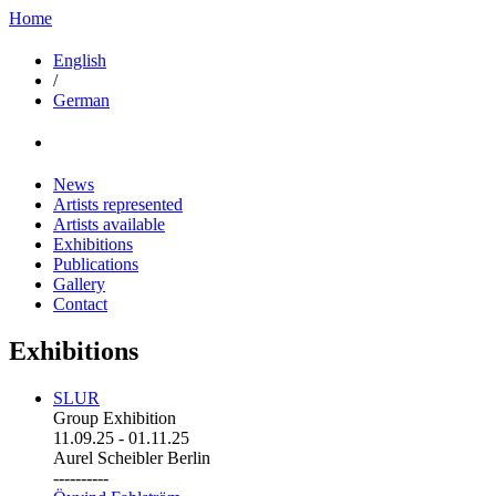
Home
English
/
German
News
Artists represented
Artists available
Exhibitions
Publications
Gallery
Contact
Exhibitions
SLUR
Group Exhibition
11.09.25
-
01.11.25
Aurel Scheibler Berlin
----------