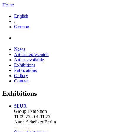
Home
English
/
German
News
Artists represented
Artists available
Exhibitions
Publications
Gallery
Contact
Exhibitions
SLUR
Group Exhibition
11.09.25
-
01.11.25
Aurel Scheibler Berlin
----------