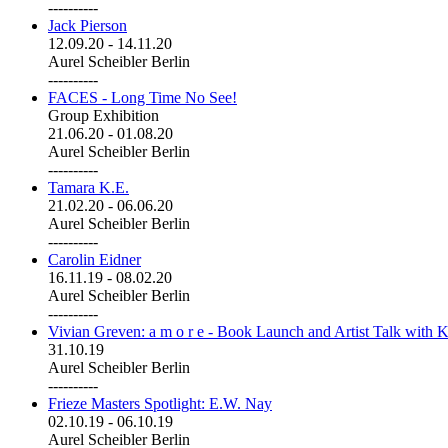
----------
Jack Pierson
12.09.20
-
14.11.20
Aurel Scheibler Berlin
----------
FACES - Long Time No See!
Group Exhibition
21.06.20
-
01.08.20
Aurel Scheibler Berlin
----------
Tamara K.E.
21.02.20
-
06.06.20
Aurel Scheibler Berlin
----------
Carolin Eidner
16.11.19
-
08.02.20
Aurel Scheibler Berlin
----------
Vivian Greven: a m o r e - Book Launch and Artist Talk with K
31.10.19
Aurel Scheibler Berlin
----------
Frieze Masters Spotlight: E.W. Nay
02.10.19
-
06.10.19
Aurel Scheibler Berlin