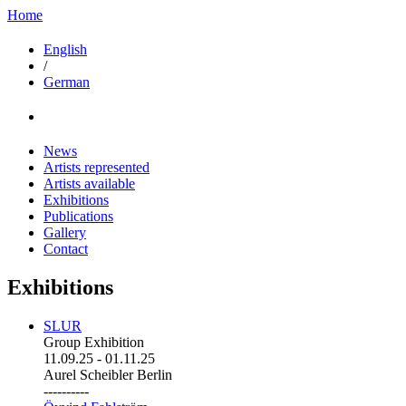
Home
English
/
German
News
Artists represented
Artists available
Exhibitions
Publications
Gallery
Contact
Exhibitions
SLUR
Group Exhibition
11.09.25
-
01.11.25
Aurel Scheibler Berlin
----------