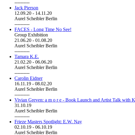
----------
Jack Pierson
12.09.20
-
14.11.20
Aurel Scheibler Berlin
----------
FACES - Long Time No See!
Group Exhibition
21.06.20
-
01.08.20
Aurel Scheibler Berlin
----------
Tamara K.E.
21.02.20
-
06.06.20
Aurel Scheibler Berlin
----------
Carolin Eidner
16.11.19
-
08.02.20
Aurel Scheibler Berlin
----------
Vivian Greven: a m o r e - Book Launch and Artist Talk with K
31.10.19
Aurel Scheibler Berlin
----------
Frieze Masters Spotlight: E.W. Nay
02.10.19
-
06.10.19
Aurel Scheibler Berlin