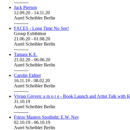
----------
Jack Pierson
12.09.20
-
14.11.20
Aurel Scheibler Berlin
----------
FACES - Long Time No See!
Group Exhibition
21.06.20
-
01.08.20
Aurel Scheibler Berlin
----------
Tamara K.E.
21.02.20
-
06.06.20
Aurel Scheibler Berlin
----------
Carolin Eidner
16.11.19
-
08.02.20
Aurel Scheibler Berlin
----------
Vivian Greven: a m o r e - Book Launch and Artist Talk with K
31.10.19
Aurel Scheibler Berlin
----------
Frieze Masters Spotlight: E.W. Nay
02.10.19
-
06.10.19
Aurel Scheibler Berlin