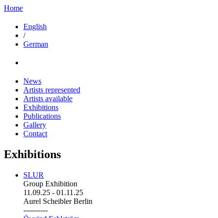
Home
English
/
German
News
Artists represented
Artists available
Exhibitions
Publications
Gallery
Contact
Exhibitions
SLUR
Group Exhibition
11.09.25
-
01.11.25
Aurel Scheibler Berlin
----------