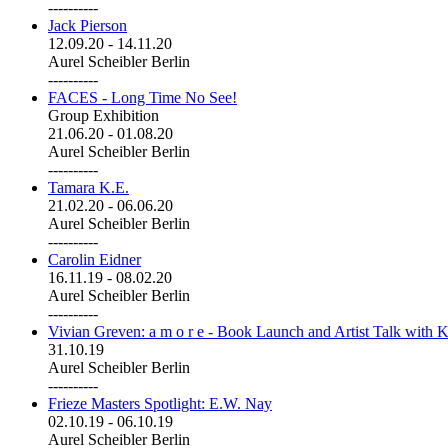
----------
Jack Pierson
12.09.20
-
14.11.20
Aurel Scheibler Berlin
----------
FACES - Long Time No See!
Group Exhibition
21.06.20
-
01.08.20
Aurel Scheibler Berlin
----------
Tamara K.E.
21.02.20
-
06.06.20
Aurel Scheibler Berlin
----------
Carolin Eidner
16.11.19
-
08.02.20
Aurel Scheibler Berlin
----------
Vivian Greven: a m o r e - Book Launch and Artist Talk with K
31.10.19
Aurel Scheibler Berlin
----------
Frieze Masters Spotlight: E.W. Nay
02.10.19
-
06.10.19
Aurel Scheibler Berlin