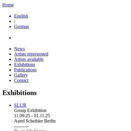
Home
English
/
German
News
Artists represented
Artists available
Exhibitions
Publications
Gallery
Contact
Exhibitions
SLUR
Group Exhibition
11.09.25
-
01.11.25
Aurel Scheibler Berlin
----------