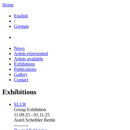
Home
English
/
German
News
Artists represented
Artists available
Exhibitions
Publications
Gallery
Contact
Exhibitions
SLUR
Group Exhibition
11.09.25
-
01.11.25
Aurel Scheibler Berlin
----------