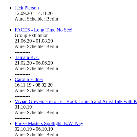
----------
Jack Pierson
12.09.20
-
14.11.20
Aurel Scheibler Berlin
----------
FACES - Long Time No See!
Group Exhibition
21.06.20
-
01.08.20
Aurel Scheibler Berlin
----------
Tamara K.E.
21.02.20
-
06.06.20
Aurel Scheibler Berlin
----------
Carolin Eidner
16.11.19
-
08.02.20
Aurel Scheibler Berlin
----------
Vivian Greven: a m o r e - Book Launch and Artist Talk with K
31.10.19
Aurel Scheibler Berlin
----------
Frieze Masters Spotlight: E.W. Nay
02.10.19
-
06.10.19
Aurel Scheibler Berlin