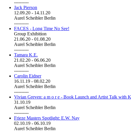
----------
Jack Pierson
12.09.20
-
14.11.20
Aurel Scheibler Berlin
----------
FACES - Long Time No See!
Group Exhibition
21.06.20
-
01.08.20
Aurel Scheibler Berlin
----------
Tamara K.E.
21.02.20
-
06.06.20
Aurel Scheibler Berlin
----------
Carolin Eidner
16.11.19
-
08.02.20
Aurel Scheibler Berlin
----------
Vivian Greven: a m o r e - Book Launch and Artist Talk with K
31.10.19
Aurel Scheibler Berlin
----------
Frieze Masters Spotlight: E.W. Nay
02.10.19
-
06.10.19
Aurel Scheibler Berlin