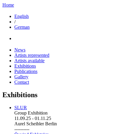
Home
English
/
German
News
Artists represented
Artists available
Exhibitions
Publications
Gallery
Contact
Exhibitions
SLUR
Group Exhibition
11.09.25
-
01.11.25
Aurel Scheibler Berlin
----------