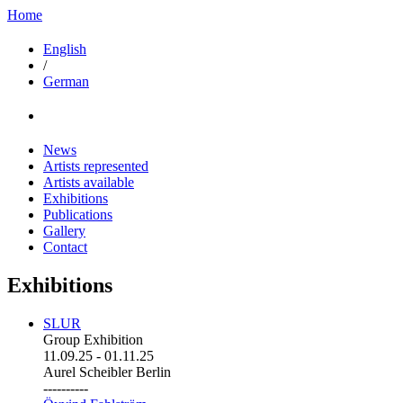
Home
English
/
German
News
Artists represented
Artists available
Exhibitions
Publications
Gallery
Contact
Exhibitions
SLUR
Group Exhibition
11.09.25
-
01.11.25
Aurel Scheibler Berlin
----------