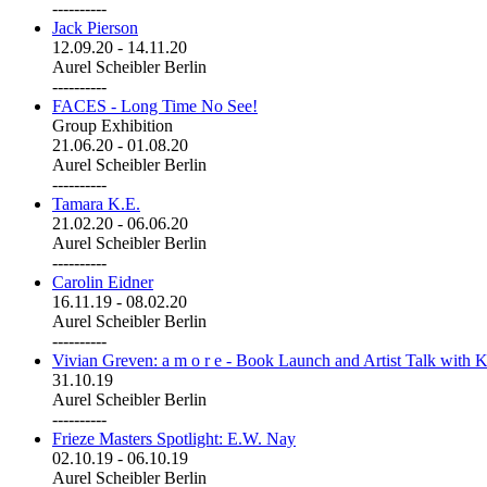
----------
Jack Pierson
12.09.20
-
14.11.20
Aurel Scheibler Berlin
----------
FACES - Long Time No See!
Group Exhibition
21.06.20
-
01.08.20
Aurel Scheibler Berlin
----------
Tamara K.E.
21.02.20
-
06.06.20
Aurel Scheibler Berlin
----------
Carolin Eidner
16.11.19
-
08.02.20
Aurel Scheibler Berlin
----------
Vivian Greven: a m o r e - Book Launch and Artist Talk with K
31.10.19
Aurel Scheibler Berlin
----------
Frieze Masters Spotlight: E.W. Nay
02.10.19
-
06.10.19
Aurel Scheibler Berlin