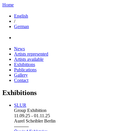
Home
English
/
German
News
Artists represented
Artists available
Exhibitions
Publications
Gallery
Contact
Exhibitions
SLUR
Group Exhibition
11.09.25
-
01.11.25
Aurel Scheibler Berlin
----------