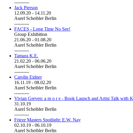
----------
Jack Pierson
12.09.20
-
14.11.20
Aurel Scheibler Berlin
----------
FACES - Long Time No See!
Group Exhibition
21.06.20
-
01.08.20
Aurel Scheibler Berlin
----------
Tamara K.E.
21.02.20
-
06.06.20
Aurel Scheibler Berlin
----------
Carolin Eidner
16.11.19
-
08.02.20
Aurel Scheibler Berlin
----------
Vivian Greven: a m o r e - Book Launch and Artist Talk with K
31.10.19
Aurel Scheibler Berlin
----------
Frieze Masters Spotlight: E.W. Nay
02.10.19
-
06.10.19
Aurel Scheibler Berlin