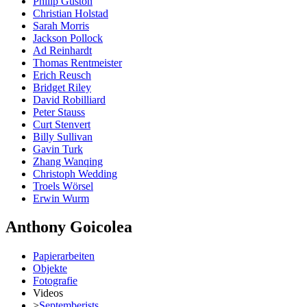
Philip Guston
Christian Holstad
Sarah Morris
Jackson Pollock
Ad Reinhardt
Thomas Rentmeister
Erich Reusch
Bridget Riley
David Robilliard
Peter Stauss
Curt Stenvert
Billy Sullivan
Gavin Turk
Zhang Wanqing
Christoph Wedding
Troels Wörsel
Erwin Wurm
Anthony Goicolea
Papierarbeiten
Objekte
Fotografie
Videos
>
Septemberists