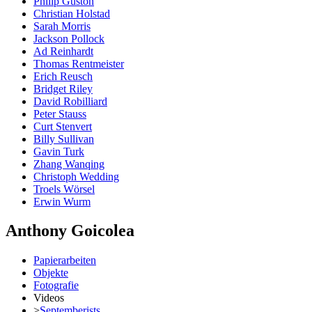
Philip Guston
Christian Holstad
Sarah Morris
Jackson Pollock
Ad Reinhardt
Thomas Rentmeister
Erich Reusch
Bridget Riley
David Robilliard
Peter Stauss
Curt Stenvert
Billy Sullivan
Gavin Turk
Zhang Wanqing
Christoph Wedding
Troels Wörsel
Erwin Wurm
Anthony Goicolea
Papierarbeiten
Objekte
Fotografie
Videos
>
Septemberists