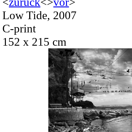
<
zurück
<
>
vor
>
Low Tide, 2007
C-print
152 x 215 cm