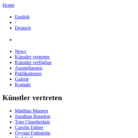
Home
English
/
Deutsch
News
Künstler vertreten
Künstler verfügbar
Ausstellungen
Publikationen
Galerie
Kontakt
Künstler vertreten
Matthias Mansen
Jonathan Bragdon
Tom Chamberlain
Carolin Eidner
Öyvind Fahlström