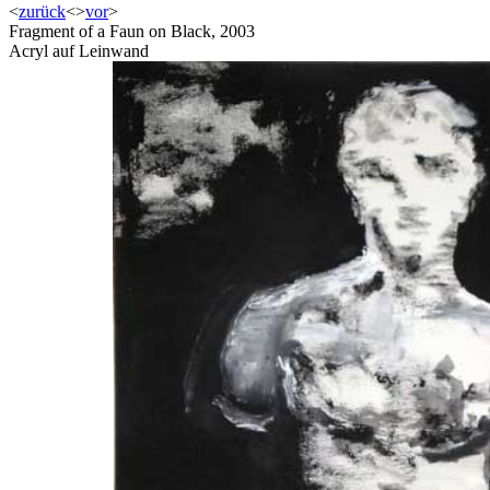
<
zurück
<
>
vor
>
Fragment of a Faun on Black, 2003
Acryl auf Leinwand