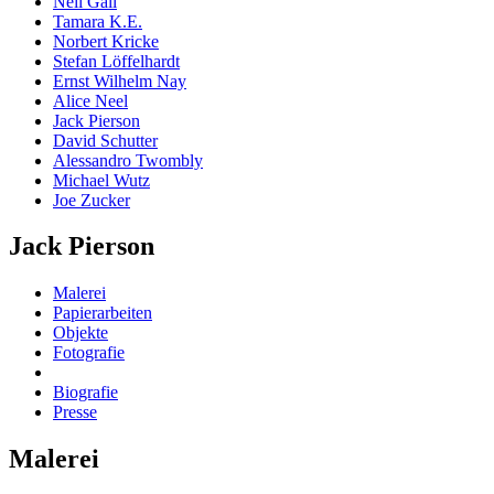
Neil Gall
Tamara K.E.
Norbert Kricke
Stefan Löffelhardt
Ernst Wilhelm Nay
Alice Neel
Jack Pierson
David Schutter
Alessandro Twombly
Michael Wutz
Joe Zucker
Jack Pierson
Malerei
Papierarbeiten
Objekte
Fotografie
Biografie
Presse
Malerei