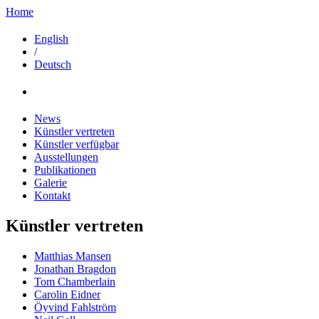
Home
English
/
Deutsch
News
Künstler vertreten
Künstler verfügbar
Ausstellungen
Publikationen
Galerie
Kontakt
Künstler vertreten
Matthias Mansen
Jonathan Bragdon
Tom Chamberlain
Carolin Eidner
Öyvind Fahlström