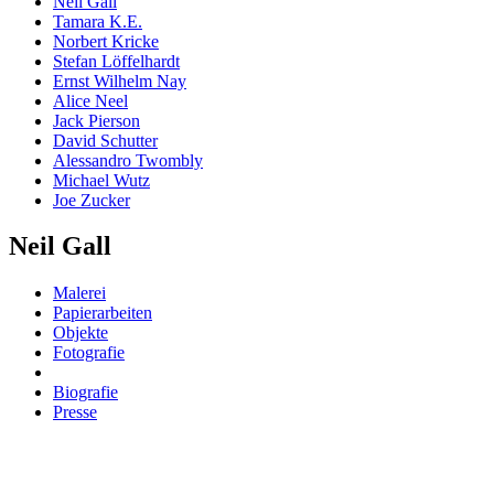
Neil Gall
Tamara K.E.
Norbert Kricke
Stefan Löffelhardt
Ernst Wilhelm Nay
Alice Neel
Jack Pierson
David Schutter
Alessandro Twombly
Michael Wutz
Joe Zucker
Neil Gall
Malerei
Papierarbeiten
Objekte
Fotografie
Biografie
Presse