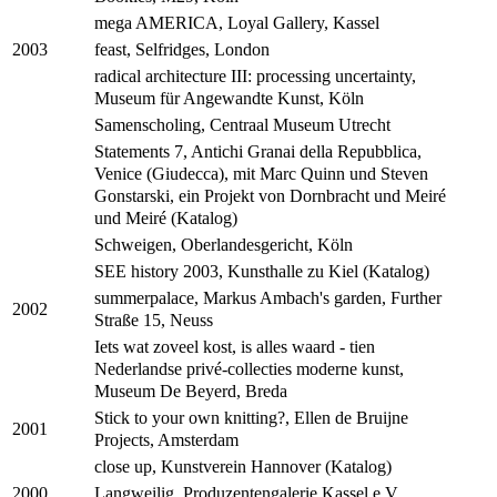
mega AMERICA, Loyal Gallery, Kassel
feast, Selfridges, London
2003
radical architecture III: processing uncertainty,
Museum für Angewandte Kunst, Köln
Samenscholing, Centraal Museum Utrecht
Statements 7, Antichi Granai della Repubblica,
Venice (Giudecca), mit Marc Quinn und Steven
Gonstarski, ein Projekt von Dornbracht und Meiré
und Meiré (Katalog)
Schweigen, Oberlandesgericht, Köln
SEE history 2003, Kunsthalle zu Kiel (Katalog)
summerpalace, Markus Ambach's garden, Further
2002
Straße 15, Neuss
Iets wat zoveel kost, is alles waard - tien
Nederlandse privé-collecties moderne kunst,
Museum De Beyerd, Breda
Stick to your own knitting?, Ellen de Bruijne
2001
Projects, Amsterdam
close up, Kunstverein Hannover (Katalog)
Langweilig, Produzentengalerie Kassel e.V.
2000