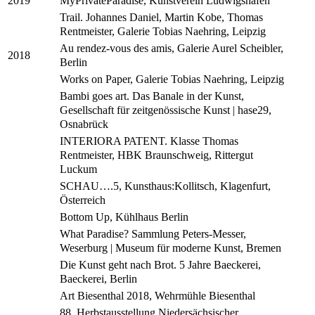
MyPrivateParadise, Kunstverein Ludwigshafen
2019
Trail. Johannes Daniel, Martin Kobe, Thomas
Rentmeister, Galerie Tobias Naehring, Leipzig
Au rendez-vous des amis, Galerie Aurel Scheibler,
2018
Berlin
Works on Paper, Galerie Tobias Naehring, Leipzig
Bambi goes art. Das Banale in der Kunst,
Gesellschaft für zeitgenössische Kunst | hase29,
Osnabrück
INTERIORA PATENT. Klasse Thomas
Rentmeister, HBK Braunschweig, Rittergut
Luckum
SCHAU….5, Kunsthaus:Kollitsch, Klagenfurt,
Österreich
Bottom Up, Kühlhaus Berlin
What Paradise? Sammlung Peters-Messer,
Weserburg | Museum für moderne Kunst, Bremen
Die Kunst geht nach Brot. 5 Jahre Baeckerei,
Baeckerei, Berlin
Art Biesenthal 2018, Wehrmühle Biesenthal
88. Herbstausstellung Niedersächsischer