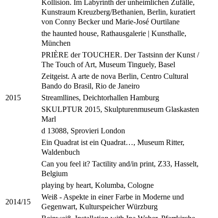
Kollision. Im Labyrinth der unheimlichen Zufälle,
Kunstraum Kreuzberg/Bethanien, Berlin, kuratiert
von Conny Becker und Marie-José Ourtilane
the haunted house, Rathausgalerie | Kunsthalle,
München
PRIÈRE der TOUCHER. Der Tastsinn der Kunst /
The Touch of Art, Museum Tinguely, Basel
Zeitgeist. A arte de nova Berlin, Centro Cultural
Bando do Brasil, Rio de Janeiro
Streamllines, Deichtorhallen Hamburg
2015
SKULPTUR 2015, Skulpturenmuseum Glaskasten
Marl
d 13088, Sprovieri London
Ein Quadrat ist ein Quadrat…, Museum Ritter,
Waldenbuch
Can you feel it? Tactility and/in print, Z33, Hasselt,
Belgium
playing by heart, Kolumba, Cologne
Weiß - Aspekte in einer Farbe in Moderne und
2014/15
Gegenwart, Kulturspeicher Würzburg