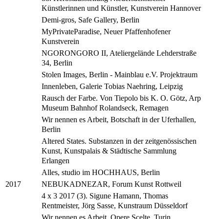
Künstlerinnen und Künstler, Kunstverein Hannover
Demi-gros, Safe Gallery, Berlin
MyPrivateParadise, Neuer Pfaffenhofener
Kunstverein
NGORONGORO II, Ateliergelände Lehderstraße
34, Berlin
Stolen Images, Berlin - Mainblau e.V. Projektraum
Innenleben, Galerie Tobias Naehring, Leipzig
Rausch der Farbe. Von Tiepolo bis K. O. Götz, Arp
Museum Bahnhof Rolandseck, Remagen
Wir nennen es Arbeit, Botschaft in der Uferhallen,
Berlin
Altered States. Substanzen in der zeitgenössischen
Kunst, Kunstpalais & Städtische Sammlung
Erlangen
Alles, studio im HOCHHAUS, Berlin
NEBUKADNEZAR, Forum Kunst Rottweil
2017
4 x 3 2017 (3). Sigune Hamann, Thomas
Rentmeister, Jörg Sasse, Kunstraum Düsseldorf
Wir nennen es Arbeit, Opere Scelte, Turin