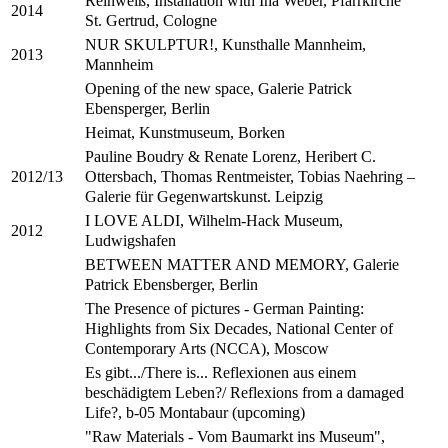
Reinweiß, Installation with Ina Weber, Pfarrkirche
2014
St. Gertrud, Cologne
NUR SKULPTUR!, Kunsthalle Mannheim,
2013
Mannheim
Opening of the new space, Galerie Patrick
Ebensperger, Berlin
Heimat, Kunstmuseum, Borken
Pauline Boudry & Renate Lorenz, Heribert C.
Ottersbach, Thomas Rentmeister, Tobias Naehring –
2012/13
Galerie für Gegenwartskunst. Leipzig
I LOVE ALDI, Wilhelm-Hack Museum,
2012
Ludwigshafen
BETWEEN MATTER AND MEMORY, Galerie
Patrick Ebensberger, Berlin
The Presence of pictures - German Painting:
Highlights from Six Decades, National Center of
Contemporary Arts (NCCA), Moscow
Es gibt.../There is... Reflexionen aus einem
beschädigtem Leben?/ Reflexions from a damaged
Life?, b-05 Montabaur (upcoming)
"Raw Materials - Vom Baumarkt ins Museum",