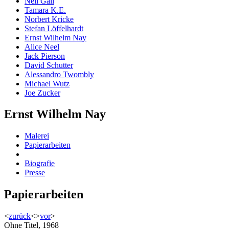
Neil Gall
Tamara K.E.
Norbert Kricke
Stefan Löffelhardt
Ernst Wilhelm Nay
Alice Neel
Jack Pierson
David Schutter
Alessandro Twombly
Michael Wutz
Joe Zucker
Ernst Wilhelm Nay
Malerei
Papierarbeiten
Biografie
Presse
Papierarbeiten
<
zurück
<
>
vor
>
Ohne Titel, 1968