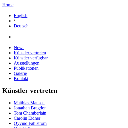
Home
English
/
Deutsch
News
Künstler vertreten
Künstler verfügbar
Ausstellungen
Publikationen
Galerie
Kontakt
Künstler vertreten
Matthias Mansen
Jonathan Bragdon
Tom Chamberlain
Carolin Eidner
Öyvind Fahlström