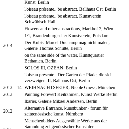
Kunst, Berlin
l'oiseau présente...be abstract, Ballhaus Ost, Berlin
l'oiseau présente...be abstract, Kunstverein
Schwäbisch Hall
Flowers and other abstractions, Markhof 2, Wien
1/1, Brandenburgischer Kunstverein, Potsdam
Der Kubist Marcel Duchamp mag nicht malen,
2014
Galerie Thomas Schulte, Berlin
on the same side of the water, Kunstquartier
Bethanien, Berlin
SOLOS III, OZEAN, Berlin
l'oiseau présente...Der Garten der Pfade, die sich
verzweigen. II, Ballhaus Ost, Berlin
WEIHNACHTSFEIER, Nicole Gnesa, München
2013 – 14
Painting Forever! Keilrahmen, Kunst-Werke Berlin
2013
Ikarier, Galerie Mikael Andersen, Berlin
Alternative Entrance, kunstbunker - forum für
2012
zeitgenössische kunst, Nürnberg
Menschenbilder- Ausgewählte Werke aus der
Sammlung zeitgenössischer Kunst der