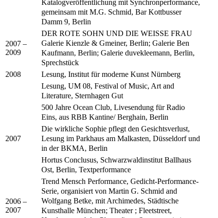
Katalogveröffentlichung mit Synchronperformance,
gemeinsam mit M.G. Schmid, Bar Kottbusser
Damm 9, Berlin
DER ROTE SOHN UND DIE WEISSE FRAU
Galerie Kienzle & Gmeiner, Berlin; Galerie Ben
2007 –
2009
Kaufmann, Berlin; Galerie duvekleemann, Berlin,
Sprechstück
Lesung, Institut für moderne Kunst Nürnberg
2008
Lesung, UM 08, Festival of Music, Art and
Literature, Sternhagen Gut
500 Jahre Ocean Club, Livesendung für Radio
Eins, aus RBB Kantine/ Berghain, Berlin
Die wirkliche Sophie pflegt den Gesichtsverlust,
Lesung im Parkhaus am Malkasten, Düsseldorf und
2007
in der BKMA, Berlin
Hortus Conclusus, Schwarzwaldinstitut Ballhaus
Ost, Berlin, Textperformance
Trend Mensch Performance, Gedicht-Performance-
Serie, organisiert von Martin G. Schmid and
Wolfgang Betke, mit Archimedes, Städtische
2006 –
2007
Kunsthalle München; Theater ; Fleetstreet,