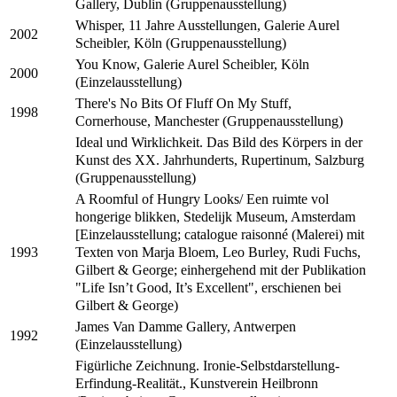
Gallery, Dublin (Gruppenausstellung)
Whisper, 11 Jahre Ausstellungen, Galerie Aurel
2002
Scheibler, Köln (Gruppenausstellung)
You Know, Galerie Aurel Scheibler, Köln
2000
(Einzelausstellung)
There's No Bits Of Fluff On My Stuff,
1998
Cornerhouse, Manchester (Gruppenausstellung)
Ideal und Wirklichkeit. Das Bild des Körpers in der
Kunst des XX. Jahrhunderts, Rupertinum, Salzburg
(Gruppenausstellung)
A Roomful of Hungry Looks/ Een ruimte vol
hongerige blikken, Stedelijk Museum, Amsterdam
[Einzelausstellung; catalogue raisonné (Malerei) mit
Texten von Marja Bloem, Leo Burley, Rudi Fuchs,
1993
Gilbert & George; einhergehend mit der Publikation
"Life Isn’t Good, It’s Excellent", erschienen bei
Gilbert & George)
James Van Damme Gallery, Antwerpen
1992
(Einzelausstellung)
Figürliche Zeichnung. Ironie-Selbstdarstellung-
Erfindung-Realität., Kunstverein Heilbronn