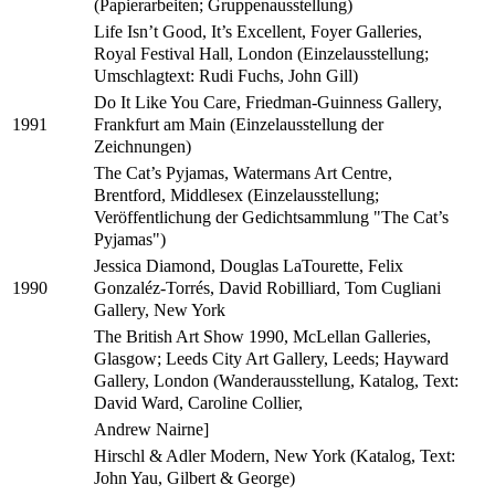
(Papierarbeiten; Gruppenausstellung)
Life Isn’t Good, It’s Excellent, Foyer Galleries,
Royal Festival Hall, London (Einzelausstellung;
Umschlagtext: Rudi Fuchs, John Gill)
Do It Like You Care, Friedman-Guinness Gallery,
Frankfurt am Main (Einzelausstellung der
1991
Zeichnungen)
The Cat’s Pyjamas, Watermans Art Centre,
Brentford, Middlesex (Einzelausstellung;
Veröffentlichung der Gedichtsammlung "The Cat’s
Pyjamas")
Jessica Diamond, Douglas LaTourette, Felix
Gonzaléz-Torrés, David Robilliard, Tom Cugliani
1990
Gallery, New York
The British Art Show 1990, McLellan Galleries,
Glasgow; Leeds City Art Gallery, Leeds; Hayward
Gallery, London (Wanderausstellung, Katalog, Text:
David Ward, Caroline Collier,
Andrew Nairne]
Hirschl & Adler Modern, New York (Katalog, Text:
John Yau, Gilbert & George)