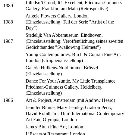
Life Isn’t Good, It’s Excellent, Friedman-Guinness
1989
Gallery, Frankfurt am Main (Retrospektive)
Angela Flowers Gallery, London
(Einzelausstellung, Teil der Serie "Artist of the
1988
Day")
Stedelijk Van Abbemuseum, Eindhoven,
(Einzelausstellung; Veröffentlichung seines zweiten
1987
Gedichtbandes "Swallowing Helmets")
Young Contemporaries, Birch & Conran Fine Art,
London (Gruppenausstellung)
Galerie Hufkens-Noirhomme, Brüssel
(Einzelausstellung)
Dance For Your Auntie, My Little Transplantee,
Friedman-Guinness Gallery, Heidelberg
(Einzelausstellung)
Art & Project, Amsterdam (mit Andrew Heard)
1986
Jennifer Binnie, Mary Lemley, Gratson Perry,
David Robilliard, Third International Contemporary
Art Fair, Olympia, London
James Birch Fine Art, London
L’Escargot Restaurant, London