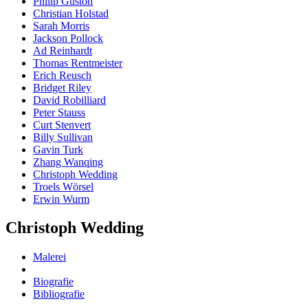
Philip Guston
Christian Holstad
Sarah Morris
Jackson Pollock
Ad Reinhardt
Thomas Rentmeister
Erich Reusch
Bridget Riley
David Robilliard
Peter Stauss
Curt Stenvert
Billy Sullivan
Gavin Turk
Zhang Wanqing
Christoph Wedding
Troels Wörsel
Erwin Wurm
Christoph Wedding
Malerei
Biografie
Bibliografie