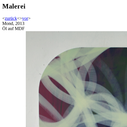
Malerei
<
zurück
<
>
vor
>
Mond, 2013
Öl auf MDF