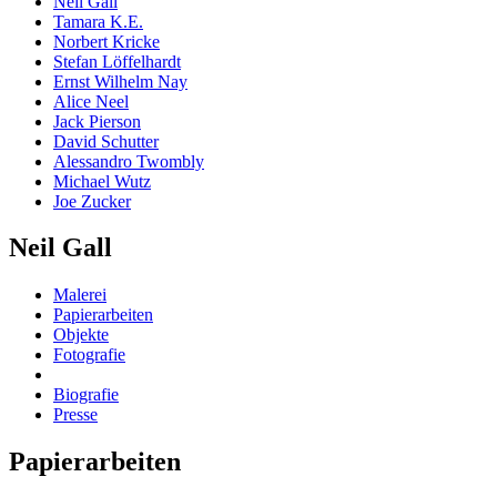
Neil Gall
Tamara K.E.
Norbert Kricke
Stefan Löffelhardt
Ernst Wilhelm Nay
Alice Neel
Jack Pierson
David Schutter
Alessandro Twombly
Michael Wutz
Joe Zucker
Neil Gall
Malerei
Papierarbeiten
Objekte
Fotografie
Biografie
Presse
Papierarbeiten