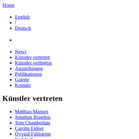
Home
English
/
Deutsch
News
Künstler vertreten
Künstler verfügbar
Ausstellungen
Publikationen
Galerie
Kontakt
Künstler vertreten
Matthias Mansen
Jonathan Bragdon
Tom Chamberlain
Carolin Eidner
Öyvind Fahlström