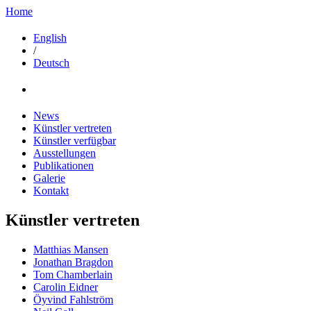
Home
English
/
Deutsch
News
Künstler vertreten
Künstler verfügbar
Ausstellungen
Publikationen
Galerie
Kontakt
Künstler vertreten
Matthias Mansen
Jonathan Bragdon
Tom Chamberlain
Carolin Eidner
Öyvind Fahlström