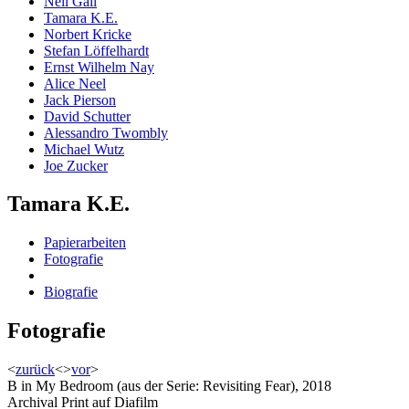
Neil Gall
Tamara K.E.
Norbert Kricke
Stefan Löffelhardt
Ernst Wilhelm Nay
Alice Neel
Jack Pierson
David Schutter
Alessandro Twombly
Michael Wutz
Joe Zucker
Tamara K.E.
Papierarbeiten
Fotografie
Biografie
Fotografie
<
zurück
<
>
vor
>
B in My Bedroom (aus der Serie: Revisiting Fear), 2018
Archival Print auf Diafilm