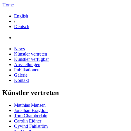
Home
English
/
Deutsch
News
Künstler vertreten
Künstler verfügbar
Ausstellungen
Publikationen
Galerie
Kontakt
Künstler vertreten
Matthias Mansen
Jonathan Bragdon
Tom Chamberlain
Carolin Eidner
Öyvind Fahlström