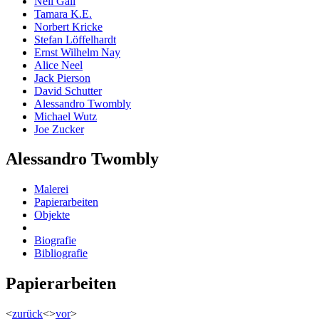
Neil Gall
Tamara K.E.
Norbert Kricke
Stefan Löffelhardt
Ernst Wilhelm Nay
Alice Neel
Jack Pierson
David Schutter
Alessandro Twombly
Michael Wutz
Joe Zucker
Alessandro Twombly
Malerei
Papierarbeiten
Objekte
Biografie
Bibliografie
Papierarbeiten
<
zurück
<
>
vor
>