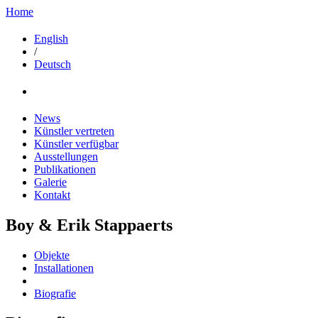
Home
English
/
Deutsch
News
Künstler vertreten
Künstler verfügbar
Ausstellungen
Publikationen
Galerie
Kontakt
Boy & Erik Stappaerts
Objekte
Installationen
Biografie