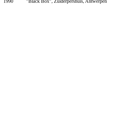
"Black Box", Zuiderpershuis, Antwerpen
1990