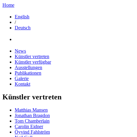
Home
English
/
Deutsch
News
Künstler vertreten
Künstler verfügbar
Ausstellungen
Publikationen
Galerie
Kontakt
Künstler vertreten
Matthias Mansen
Jonathan Bragdon
Tom Chamberlain
Carolin Eidner
Öyvind Fahlström