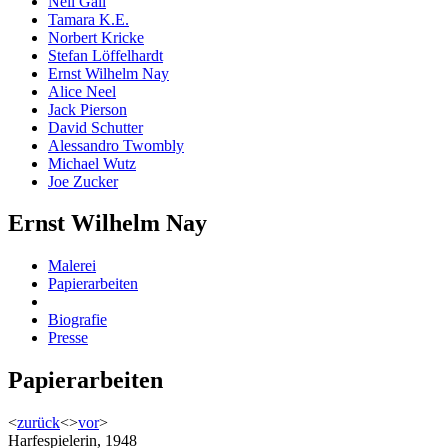
Neil Gall
Tamara K.E.
Norbert Kricke
Stefan Löffelhardt
Ernst Wilhelm Nay
Alice Neel
Jack Pierson
David Schutter
Alessandro Twombly
Michael Wutz
Joe Zucker
Ernst Wilhelm Nay
Malerei
Papierarbeiten
Biografie
Presse
Papierarbeiten
<
zurück
<
>
vor
>
Harfespielerin, 1948