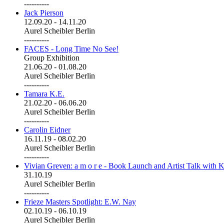
----------
Jack Pierson
12.09.20
-
14.11.20
Aurel Scheibler Berlin
----------
FACES - Long Time No See!
Group Exhibition
21.06.20
-
01.08.20
Aurel Scheibler Berlin
----------
Tamara K.E.
21.02.20
-
06.06.20
Aurel Scheibler Berlin
----------
Carolin Eidner
16.11.19
-
08.02.20
Aurel Scheibler Berlin
----------
Vivian Greven: a m o r e - Book Launch and Artist Talk with K
31.10.19
Aurel Scheibler Berlin
----------
Frieze Masters Spotlight: E.W. Nay
02.10.19
-
06.10.19
Aurel Scheibler Berlin