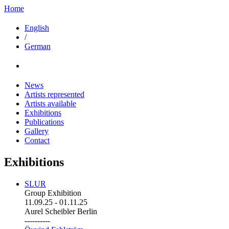
Home
English
/
German
News
Artists represented
Artists available
Exhibitions
Publications
Gallery
Contact
Exhibitions
SLUR
Group Exhibition
11.09.25
-
01.11.25
Aurel Scheibler Berlin
----------