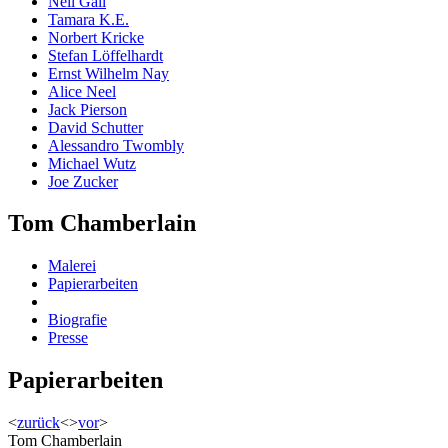
Neil Gall
Tamara K.E.
Norbert Kricke
Stefan Löffelhardt
Ernst Wilhelm Nay
Alice Neel
Jack Pierson
David Schutter
Alessandro Twombly
Michael Wutz
Joe Zucker
Tom Chamberlain
Malerei
Papierarbeiten
Biografie
Presse
Papierarbeiten
<
zurück
<
>
vor
>
Tom Chamberlain