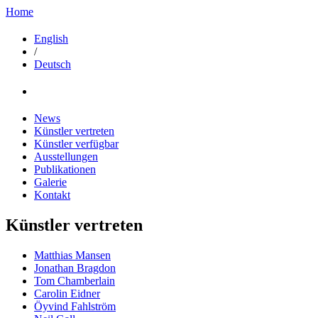
Home
English
/
Deutsch
News
Künstler vertreten
Künstler verfügbar
Ausstellungen
Publikationen
Galerie
Kontakt
Künstler vertreten
Matthias Mansen
Jonathan Bragdon
Tom Chamberlain
Carolin Eidner
Öyvind Fahlström