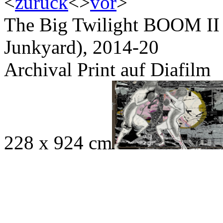
<
zurück
<
>
vor
>
The Big Twilight BOOM II (
Junkyard), 2014-20
Archival Print auf Diafilm
228 x 924 cm