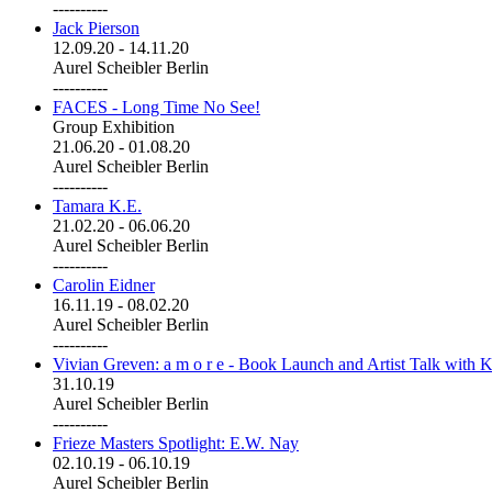
----------
Jack Pierson
12.09.20
-
14.11.20
Aurel Scheibler Berlin
----------
FACES - Long Time No See!
Group Exhibition
21.06.20
-
01.08.20
Aurel Scheibler Berlin
----------
Tamara K.E.
21.02.20
-
06.06.20
Aurel Scheibler Berlin
----------
Carolin Eidner
16.11.19
-
08.02.20
Aurel Scheibler Berlin
----------
Vivian Greven: a m o r e - Book Launch and Artist Talk with K
31.10.19
Aurel Scheibler Berlin
----------
Frieze Masters Spotlight: E.W. Nay
02.10.19
-
06.10.19
Aurel Scheibler Berlin