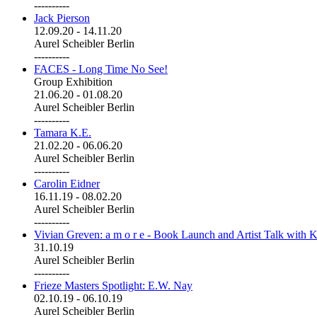
----------
Jack Pierson
12.09.20
-
14.11.20
Aurel Scheibler Berlin
----------
FACES - Long Time No See!
Group Exhibition
21.06.20
-
01.08.20
Aurel Scheibler Berlin
----------
Tamara K.E.
21.02.20
-
06.06.20
Aurel Scheibler Berlin
----------
Carolin Eidner
16.11.19
-
08.02.20
Aurel Scheibler Berlin
----------
Vivian Greven: a m o r e - Book Launch and Artist Talk with K
31.10.19
Aurel Scheibler Berlin
----------
Frieze Masters Spotlight: E.W. Nay
02.10.19
-
06.10.19
Aurel Scheibler Berlin