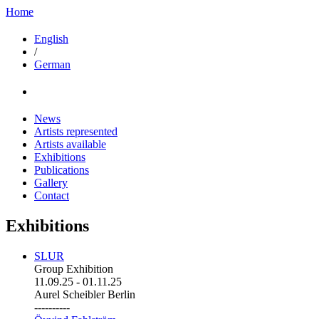
Home
English
/
German
News
Artists represented
Artists available
Exhibitions
Publications
Gallery
Contact
Exhibitions
SLUR
Group Exhibition
11.09.25
-
01.11.25
Aurel Scheibler Berlin
----------