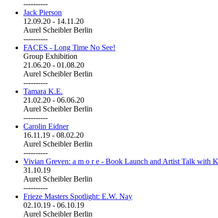
----------
Jack Pierson
12.09.20
-
14.11.20
Aurel Scheibler Berlin
----------
FACES - Long Time No See!
Group Exhibition
21.06.20
-
01.08.20
Aurel Scheibler Berlin
----------
Tamara K.E.
21.02.20
-
06.06.20
Aurel Scheibler Berlin
----------
Carolin Eidner
16.11.19
-
08.02.20
Aurel Scheibler Berlin
----------
Vivian Greven: a m o r e - Book Launch and Artist Talk with K
31.10.19
Aurel Scheibler Berlin
----------
Frieze Masters Spotlight: E.W. Nay
02.10.19
-
06.10.19
Aurel Scheibler Berlin