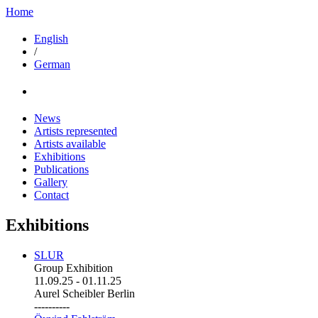
Home
English
/
German
News
Artists represented
Artists available
Exhibitions
Publications
Gallery
Contact
Exhibitions
SLUR
Group Exhibition
11.09.25
-
01.11.25
Aurel Scheibler Berlin
----------