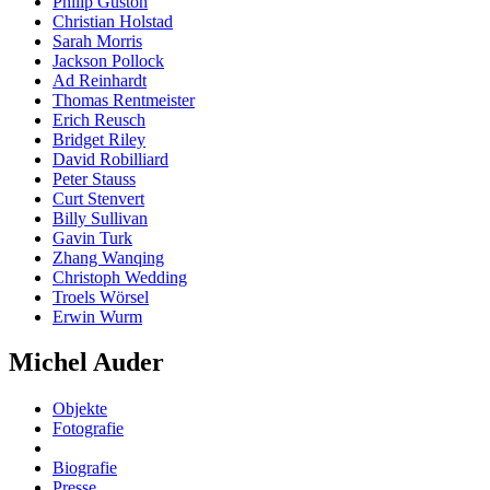
Philip Guston
Christian Holstad
Sarah Morris
Jackson Pollock
Ad Reinhardt
Thomas Rentmeister
Erich Reusch
Bridget Riley
David Robilliard
Peter Stauss
Curt Stenvert
Billy Sullivan
Gavin Turk
Zhang Wanqing
Christoph Wedding
Troels Wörsel
Erwin Wurm
Michel Auder
Objekte
Fotografie
Biografie
Presse