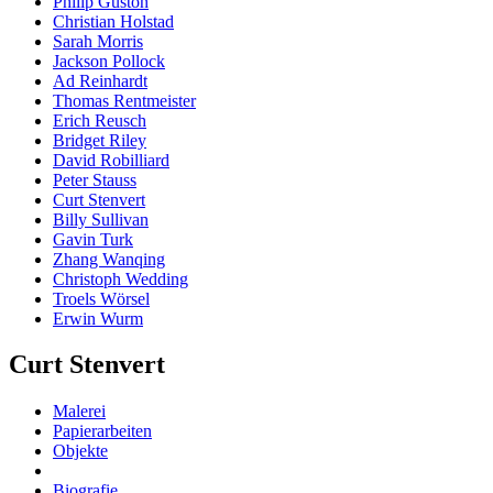
Philip Guston
Christian Holstad
Sarah Morris
Jackson Pollock
Ad Reinhardt
Thomas Rentmeister
Erich Reusch
Bridget Riley
David Robilliard
Peter Stauss
Curt Stenvert
Billy Sullivan
Gavin Turk
Zhang Wanqing
Christoph Wedding
Troels Wörsel
Erwin Wurm
Curt Stenvert
Malerei
Papierarbeiten
Objekte
Biografie