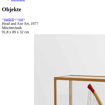
Objekte
<
zurück
<
>
vor
>
Head and Axe Art, 1977
Mischtechnik
91,8 x 89 x 32 cm